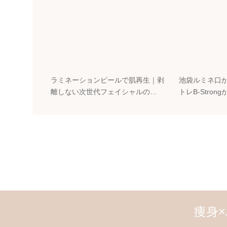
ラミネーションピールで肌再生｜剥
池袋ルミネ口
離しない次世代フェイシャルの…
トレB-Stron
痩身×