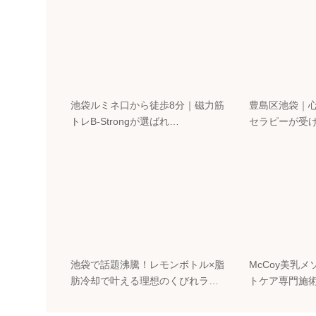
池袋ルミネ口から徒歩8分｜磁力筋
豊島区池袋｜
トレB-Strongが選ばれ…
セラピーが受
池袋で話題沸騰！レモンボトル×脂
McCoy美乳
肪冷却で叶える理想のくびれラ…
トケア専門施