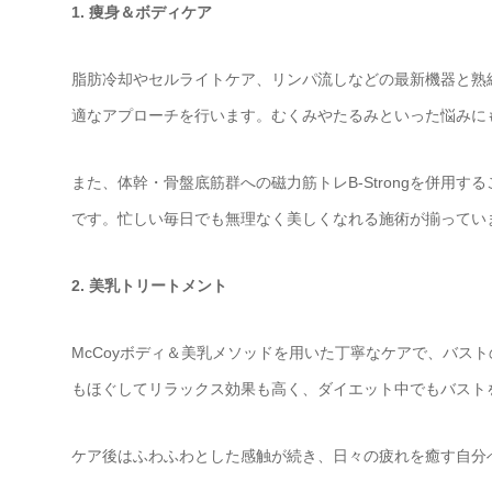
1. 痩身＆ボディケア
脂肪冷却やセルライトケア、リンパ流しなどの最新機器と熟
適なアプローチを行います。むくみやたるみといった悩みに
また、体幹・骨盤底筋群への磁力筋トレB-Strongを併用
です。忙しい毎日でも無理なく美しくなれる施術が揃ってい
2. 美乳トリートメント
McCoyボディ＆美乳メソッドを用いた丁寧なケアで、バス
もほぐしてリラックス効果も高く、ダイエット中でもバスト
ケア後はふわふわとした感触が続き、日々の疲れを癒す自分